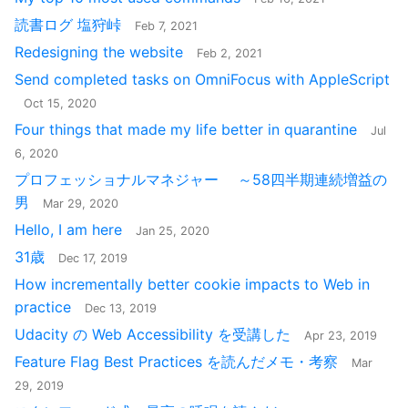
読書ログ 塩狩峠
Feb 7, 2021
Redesigning the website
Feb 2, 2021
Send completed tasks on OmniFocus with AppleScript
Oct 15, 2020
Four things that made my life better in quarantine
Jul
6, 2020
プロフェッショナルマネジャー ～58四半期連続増益の
男
Mar 29, 2020
Hello, I am here
Jan 25, 2020
31歳
Dec 17, 2019
How incrementally better cookie impacts to Web in
practice
Dec 13, 2019
Udacity の Web Accessibility を受講した
Apr 23, 2019
Feature Flag Best Practices を読んだメモ・考察
Mar
29, 2019