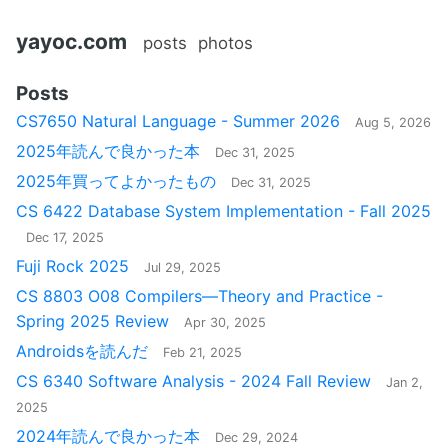
yayoc.com
posts
photos
Posts
CS7650 Natural Language - Summer 2026
Aug 5, 2026
2025年読んで良かった本
Dec 31, 2025
2025年買ってよかったもの
Dec 31, 2025
CS 6422 Database System Implementation - Fall 2025
Dec 17, 2025
Fuji Rock 2025
Jul 29, 2025
CS 8803 O08 Compilers—Theory and Practice -
Spring 2025 Review
Apr 30, 2025
Androidsを読んだ
Feb 21, 2025
CS 6340 Software Analysis - 2024 Fall Review
Jan 2,
2025
2024年読んで良かった本
Dec 29, 2024