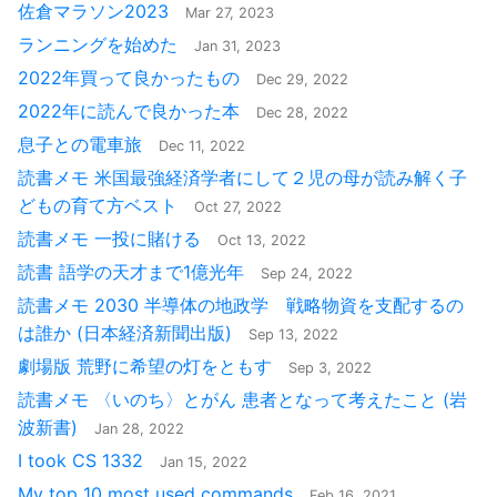
佐倉マラソン2023
Mar 27, 2023
ランニングを始めた
Jan 31, 2023
2022年買って良かったもの
Dec 29, 2022
2022年に読んで良かった本
Dec 28, 2022
息子との電車旅
Dec 11, 2022
読書メモ 米国最強経済学者にして２児の母が読み解く子
どもの育て方ベスト
Oct 27, 2022
読書メモ 一投に賭ける
Oct 13, 2022
読書 語学の天才まで1億光年
Sep 24, 2022
読書メモ 2030 半導体の地政学 戦略物資を支配するの
は誰か (日本経済新聞出版)
Sep 13, 2022
劇場版 荒野に希望の灯をともす
Sep 3, 2022
読書メモ 〈いのち〉とがん 患者となって考えたこと (岩
波新書)
Jan 28, 2022
I took CS 1332
Jan 15, 2022
My top 10 most used commands
Feb 16, 2021